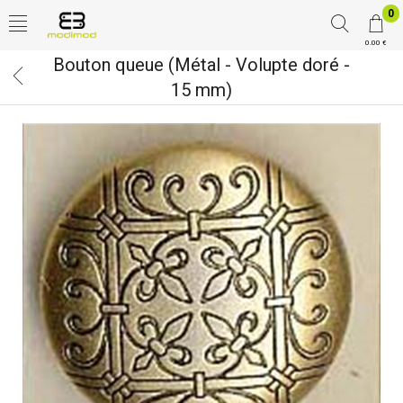
0
0.00 €
Bouton queue (Métal - Volupte doré -
15 mm)