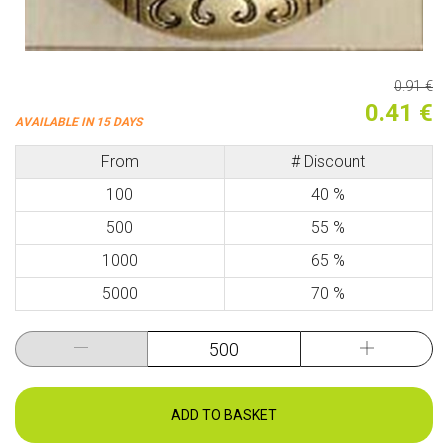
0.91 €
0.41 €
AVAILABLE IN 15 DAYS
From
# Discount
100
40 %
500
55 %
1000
65 %
5000
70 %
ADD TO BASKET